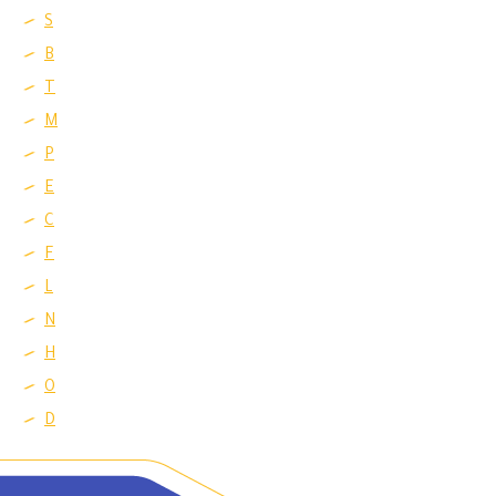
S
B
T
M
P
E
C
F
L
N
H
O
D