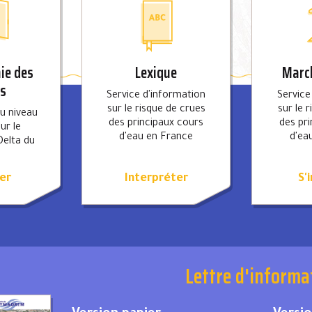
ie des
Lexique
March
es
Service d'information
Service
sur le risque de crues
sur le 
du niveau
des principaux cours
des pr
ur le
d'eau en France
d'ea
Delta du
e
er
Interpréter
S'
Lettre d'informa