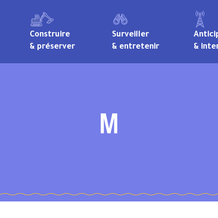
Construire
Surveiller
Antici
& préserver
& entretenir
& inte
M