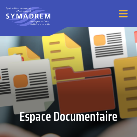
Aller au contenu
Espace Documentaire