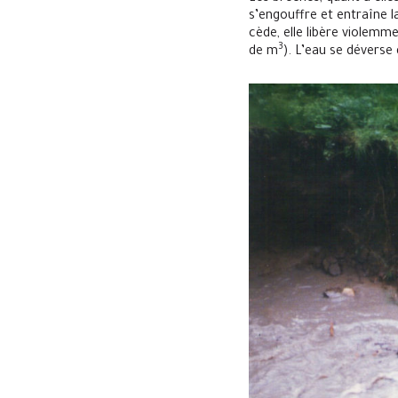
s’engouffre et entraîne l
cède, elle libère violemme
3
de m
). L’eau se déverse 