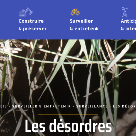
Construire
Surveiller
Antici
& préserver
& entretenir
& inte
EIL
-
SURVEILLER & ENTRETENIR
-
SURVEILLANCE
-
LES DÉSO
Les désordres