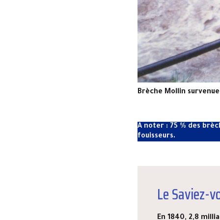
Brèche Mollin survenue
A noter : 75 % des brèc
fouisseurs.
Le Saviez-v
En 1840, 2,8 milli