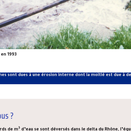
 en 1993
hes sont dues à une érosion interne dont la moitié est due à d
ous ?
3
ards de m
d’eau se sont déversés dans le delta du Rhône, l’équ