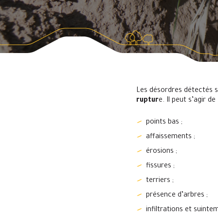
Les désordres détectés s
ruptur
e. Il peut s’agir de 
points bas ;
affaissements ;
érosions ;
fissures ;
terriers ;
présence d’arbres ;
infiltrations et suint