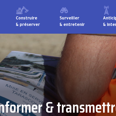
Construire
Surveiller
Antici
& préserver
& entretenir
& inte
Informer & transmettr