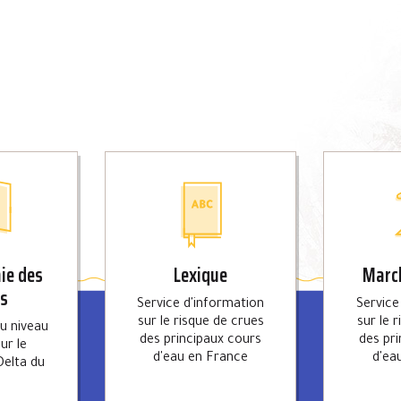
ie des
Lexique
March
es
Service d'information
Service
sur le risque de crues
sur le 
du niveau
des principaux cours
des pr
ur le
d'eau en France
d'ea
Delta du
e