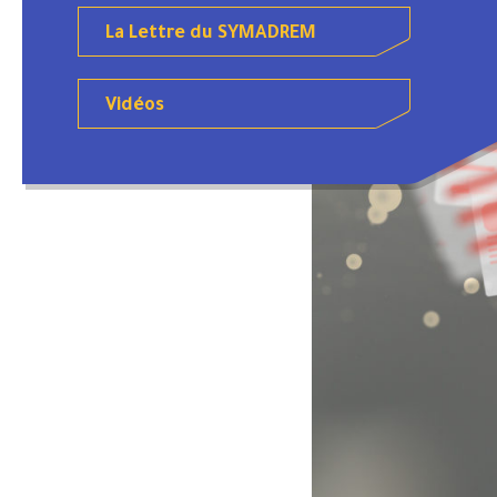
La Lettre du SYMADREM
Vidéos