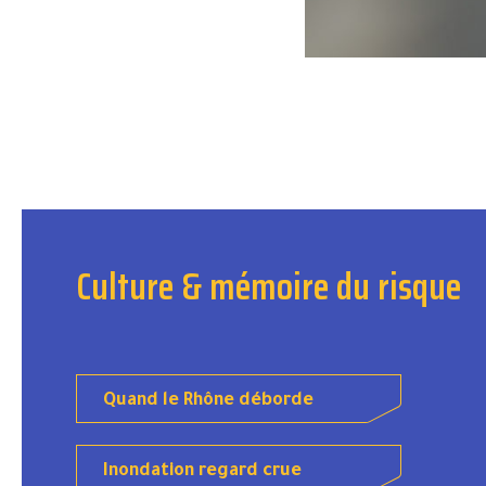
Culture & mémoire du risque
Quand le Rhône déborde
Inondation regard crue