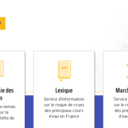
e
ie des
Lexique
March
es
Service d'information
Service
sur le risque de crues
sur le 
du niveau
des principaux cours
des pr
ur le
d'eau en France
d'ea
Delta du
e