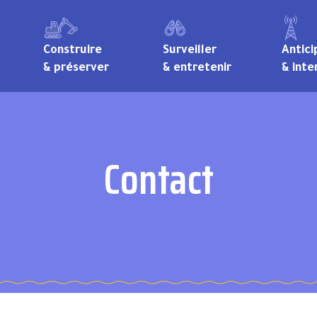
Construire
Surveiller
Antici
& préserver
& entretenir
& inte
Contact