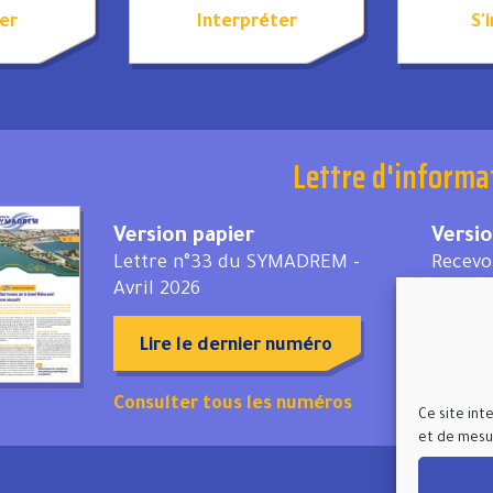
er
Interpréter
S'
Lettre d'informa
Version papier
Versi
Lettre n°33 du SYMADREM -
Recevo
Avril 2026
S'in
Lire le dernier numéro
Consulter tous les numéros
Ce site int
et de mesur