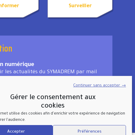
informer
Surveiller
tion
on numérique
ir les actualités du SYMADREM par mail
Continuer sans accepter →
scrire
Gérer le consentement aux
cookies
ernet utilise des cookies afin d'enrichir votre expérience de navigation
er l'audience.
Accepter
Préférences