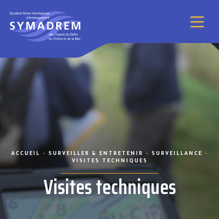
Aller au contenu
ACCUEIL
-
SURVEILLER & ENTRETENIR
-
SURVEILLANCE
-
VISITES TECHNIQUES
Visites techniques