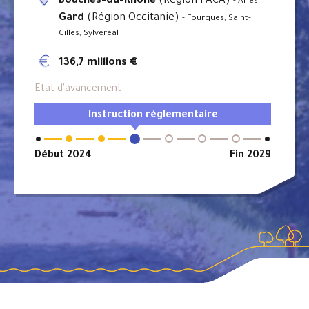
Bouches-du-Rhône
(Région PACA)
- Arles
Gard
(Région Occitanie)
- Fourques, Saint-
Gilles, Sylvéréal
136,7 millions €
Etat d'avancement :
Instruction réglementaire
Début 2024
Fin 2029