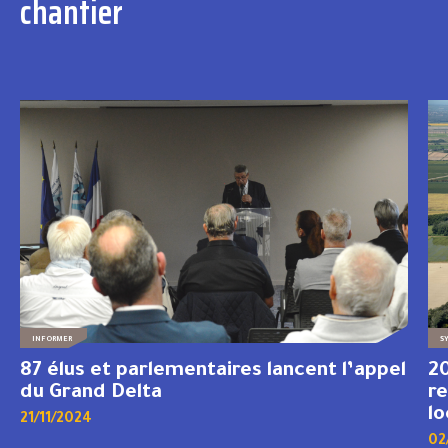
chantier
INFORMER
S
87 élus et parlementaires lancent l’appel
20
du Grand Delta
re
l
21/11/2024
02