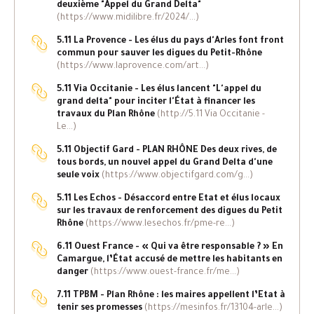
deuxième "Appel du Grand Delta"
(https://www.midilibre.fr/2024/...)
5.11 La Provence - Les élus du pays d'Arles font front
commun pour sauver les digues du Petit-Rhône
(https://www.laprovence.com/art...)
5.11 Via Occitanie - Les élus lancent "L'appel du
grand delta" pour inciter l'État à financer les
travaux du Plan Rhône
(http://5.11 Via Occitanie -
Le...)
5.11 Objectif Gard - PLAN RHÔNE Des deux rives, de
tous bords, un nouvel appel du Grand Delta d'une
seule voix
(https://www.objectifgard.com/g...)
5.11 Les Echos - Désaccord entre Etat et élus locaux
sur les travaux de renforcement des digues du Petit
Rhône
(https://www.lesechos.fr/pme-re...)
6.11 Ouest France - « Qui va être responsable ? » En
Camargue, l’État accusé de mettre les habitants en
danger
(https://www.ouest-france.fr/me...)
7.11 TPBM - Plan Rhône : les maires appellent l’Etat à
tenir ses promesses
(https://mesinfos.fr/13104-arle...)