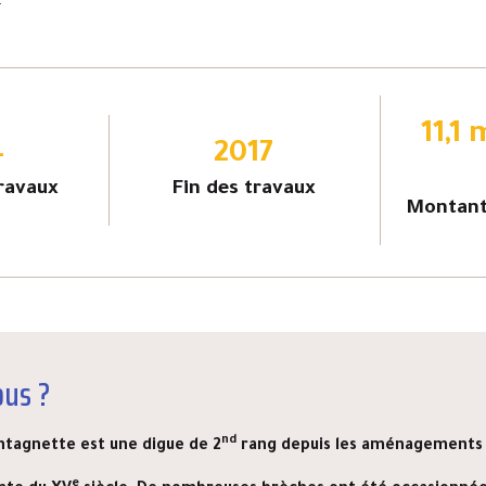
.
11,1 
4
2017
ravaux
Fin des travaux
Montant 
ous ?
nd
ntagnette est une digue de 2
rang depuis les aménagements 
e