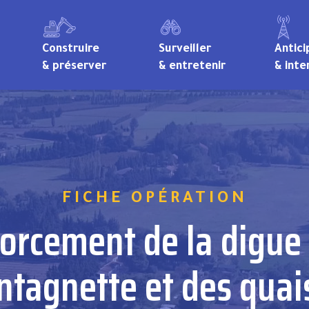
Construire
Surveiller
Antici
& préserver
& entretenir
& inte
FICHE OPÉRATION
orcement de la digue 
tagnette et des quai