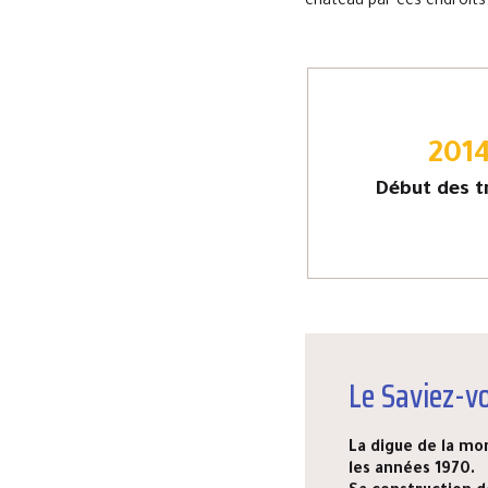
château par ces endroits
201
Début des t
Le Saviez-v
La digue de la mo
les années 1970.