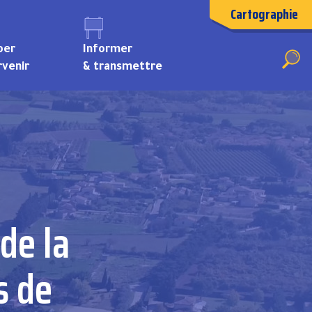
Cartographie
per
Informer
rvenir
& transmettre
Travaux d’entretien et de réparation
de la
s de