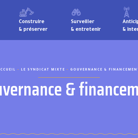
Construire
Surveiller
Antici
& préserver
& entretenir
& inte
ACCUEIL
-
LE SYNDICAT MIXTE
-
GOUVERNANCE & FINANCEMEN
vernance & finance