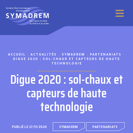
Aller au contenu
ACCUEIL
-
ACTUALITÉS
-
SYMADREM
-
PARTENARIATS
-
DIGUE 2020 : SOL-CHAUX ET CAPTEURS DE HAUTE
TECHNOLOGIE
Digue 2020 : sol-chaux et
capteurs de haute
technologie
PUBLIÉ LE 27/11/2020
SYMADREM
PARTENARIATS