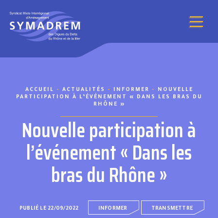
Aller au contenu
ACCUEIL
-
ACTUALITÉS
-
INFORMER
-
NOUVELLE
PARTICIPATION À L’ÉVÉNEMENT « DANS LES BRAS DU
RHÔNE »
Nouvelle participation à
l’événement « Dans les
bras du Rhône »
PUBLIÉ LE 22/09/2022
INFORMER
TRANSMETTRE