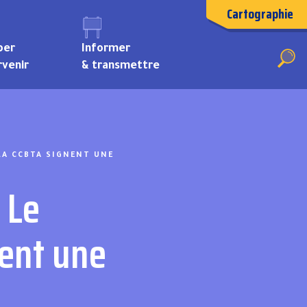
Cartographie
per
Informer
rvenir
& transmettre
Travaux d’entretien et de réparation
LA CCBTA SIGNENT UNE
 Le
ent une