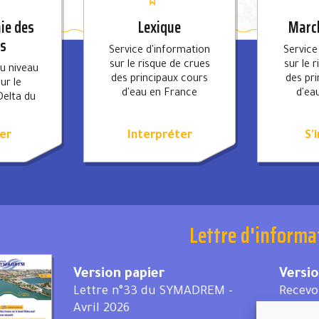
ie des
Lexique
March
es
Service d'information
Service
sur le risque de crues
sur le 
du niveau
des principaux cours
des pr
ur le
d'eau en France
d'ea
Delta du
e
er
Interpréter
S'
Lettre d'informa
Version papier
Versi
Lettre n°33 du SYMADREM -
Recevo
Avril 2026