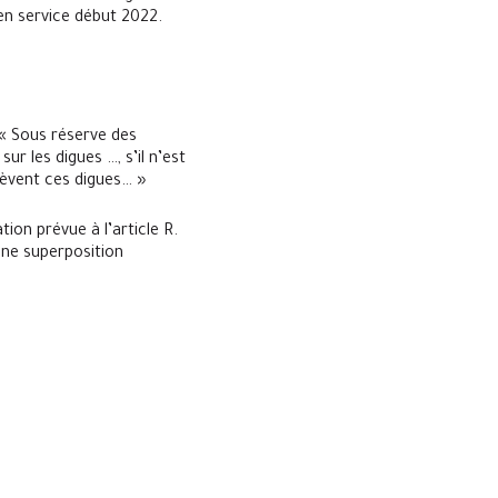
 en service début 2022.
 « Sous réserve des
ur les digues …, s’il n’est
lèvent ces digues… »
tion prévue à l’article R.
’une superposition