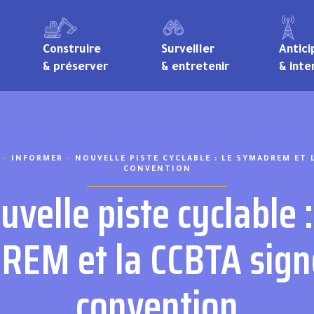
Construire
Surveiller
Antici
& préserver
& entretenir
& inte
-
INFORMER
-
NOUVELLE PISTE CYCLABLE : LE SYMADREM ET 
CONVENTION
uvelle piste cyclable :
EM et la CCBTA sign
convention