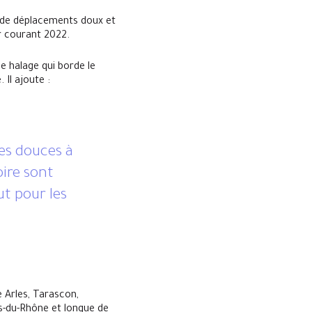
e de déplacements doux et
ur courant 2022.
 halage qui borde le
 Il ajoute :
es douces à
ire sont
ut pour les
 Arles, Tarascon,
es-du-Rhône et longue de