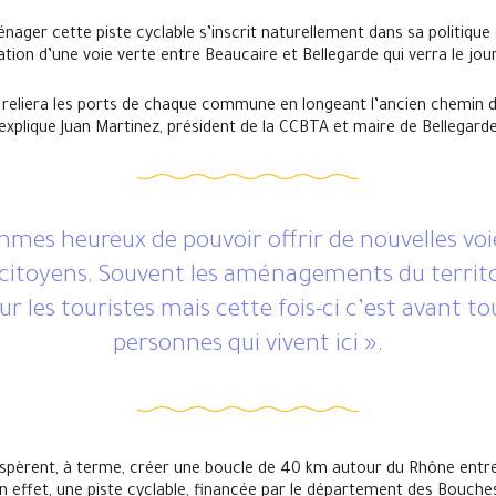
nager cette piste cyclable s’inscrit naturellement dans sa politiqu
ation d’une voie verte entre Beaucaire et Bellegarde qui verra le jo
eliera les ports de chaque commune en longeant l’ancien chemin de
explique Juan Martinez, président de la CCBTA et maire de Bellegarde.
mes heureux de pouvoir offrir de nouvelles voi
citoyens. Souvent les aménagements du territo
r les touristes mais cette fois-ci c’est avant to
personnes qui vivent ici ».
pèrent, à terme, créer une boucle de 40 km autour du Rhône entre
n effet, une piste cyclable, financée par le département des Bouch