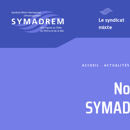
Aller au contenu
Le syndicat
mixte
Ouvrages traversants et batardeaux
ACCUEIL
-
ACTUALITÉS
No
SYMADR