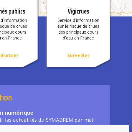
és publics
Vigicrues
 d'information
Service d'information
risque de crues
sur le risque de crues
incipaux cours
des principaux cours
u en France
d'eau en France
informer
Surveiller
tion
on numérique
ir les actualités du SYMADREM par mail