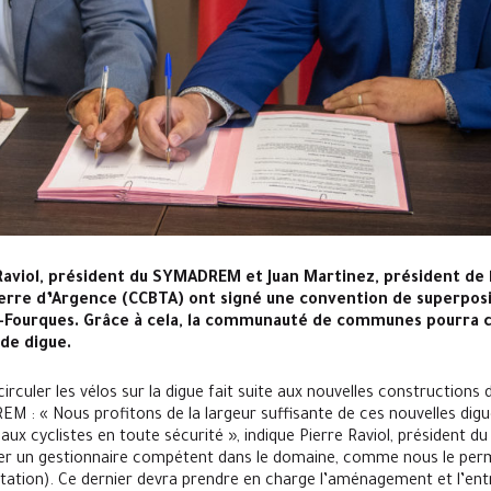
Raviol, président du SYMADREM et Juan Martinez, président d
re d’Argence (CCBTA) ont signé une convention de superposi
e-Fourques. Grâce à cela, la communauté de communes pourra c
 de digue.
circuler les vélos sur la digue fait suite aux nouvelles constructions d
M : « Nous profitons de la largeur suffisante de ces nouvelles dig
r aux cyclistes en toute sécurité », indique Pierre Raviol, présiden
ver un gestionnaire compétent dans le domaine, comme nous le per
ation). Ce dernier devra prendre en charge l’aménagement et l’entr