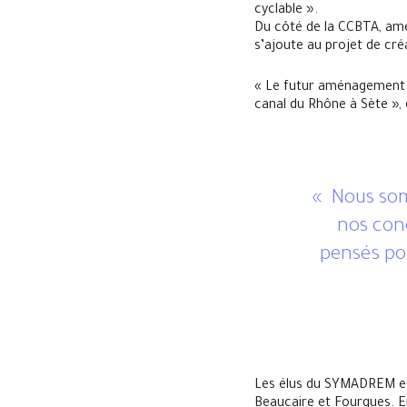
cyclable ».
Du côté de la CCBTA, amé
s’ajoute au projet de cré
« Le futur aménagement r
canal du Rhône à Sète », 
« Nous som
nos con
pensés pou
Les élus du SYMADREM es
Beaucaire et Fourques. E