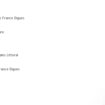
e France Digues
ire
les Littoral
rance Digues