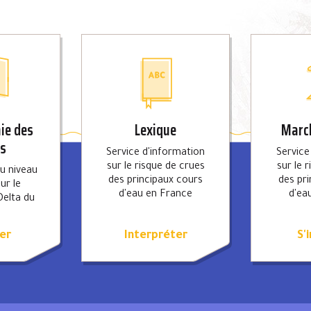
ie des
Lexique
March
es
Service d'information
Service
sur le risque de crues
sur le 
du niveau
des principaux cours
des pr
ur le
d'eau en France
d'ea
Delta du
e
er
Interpréter
S'