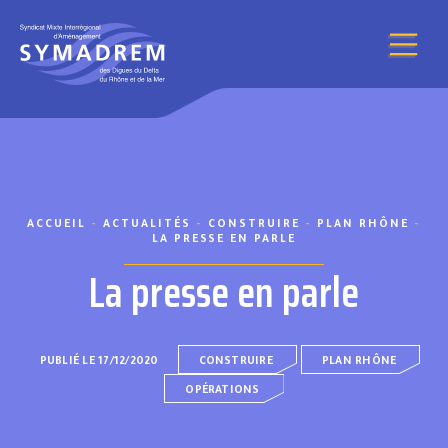
Aller au contenu
ACCUEIL
-
ACTUALITÉS
-
CONSTRUIRE
-
PLAN RHÔNE
-
LA PRESSE EN PARLE
La presse en parle
PUBLIÉ LE 17/12/2020
CONSTRUIRE
PLAN RHÔNE
OPÉRATIONS