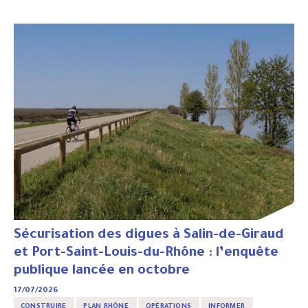
Sécurisation des digues à Salin-de-Giraud
et Port-Saint-Louis-du-Rhône : l’enquête
publique lancée en octobre
17/07/2026
CONSTRUIRE
PLAN RHÔNE
OPÉRATIONS
INFORMER