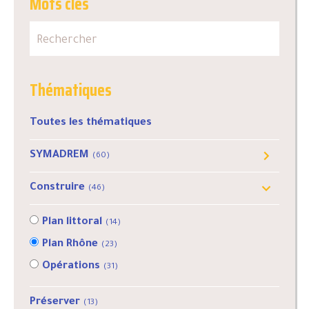
Mots clés
Thématiques
Toutes les thématiques
SYMADREM
(60)
Comité syndical
(34)
Construire
(46)
Infos réglementaires
(6)
Partenariats
(6)
Plan littoral
(14)
Plan Rhône
(23)
Opérations
(31)
Préserver
(13)