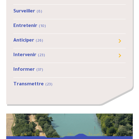
Surveiller
(8)
Entretenir
(10)
Anticiper
(26)
Outils de gestion
(3)
Intervenir
(23)
PGOPC
(5)
Crue
(12)
Informer
(37)
Ressuyage
(8)
Transmettre
(23)