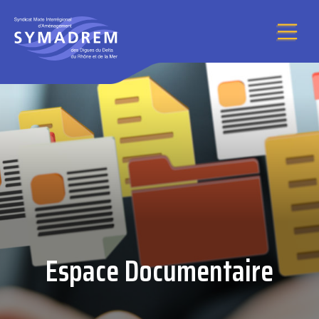
Aller au contenu
Espace Documentaire