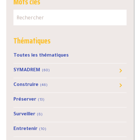
Mots clés
Thématiques
Toutes les thématiques
SYMADREM
(60)
Comité syndical
(34)
Construire
(46)
Infos réglementaires
(6)
Plan littoral
(14)
Partenariats
Préserver
(6)
(13)
Plan Rhône
(23)
Opérations
Surveiller
(31)
(8)
Entretenir
(10)