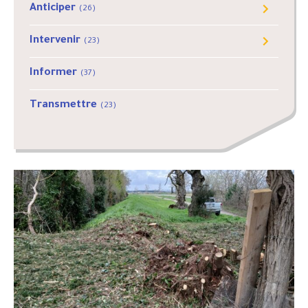
Anticiper
(26)
Outils de gestion
(3)
Intervenir
(23)
PGOPC
(5)
Crue
(12)
Informer
(37)
Ressuyage
(8)
Transmettre
(23)