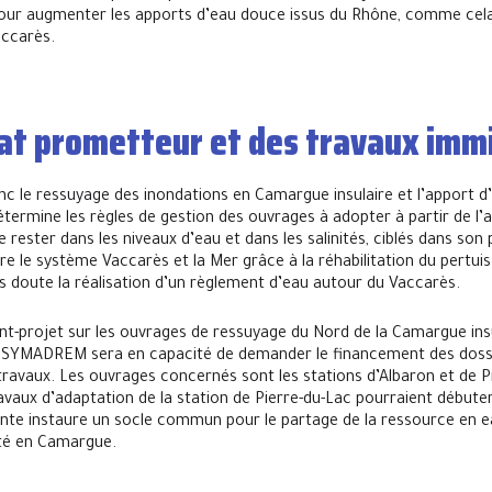
our augmenter les apports d’eau douce issus du Rhône, comme cela
accarès.
at prometteur et des travaux imm
nc le ressuyage des inondations en Camargue insulaire et l’apport d
étermine les règles de gestion des ouvrages à adopter à partir de l
rester dans les niveaux d’eau et dans les salinités, ciblés dans son 
re le système Vaccarès et la Mer grâce à la réhabilitation du pertui
s doute la réalisation d’un règlement d’eau autour du Vaccarès.
vant-projet sur les ouvrages de ressuyage du Nord de la Camargue insu
e SYMADREM sera en capacité de demander le financement des dossi
ravaux. Les ouvrages concernés sont les stations d’Albaron et de Pi
avaux d’adaptation de la station de Pierre-du-Lac pourraient débute
nte instaure un socle commun pour le partage de la ressource en e
nité en Camargue.