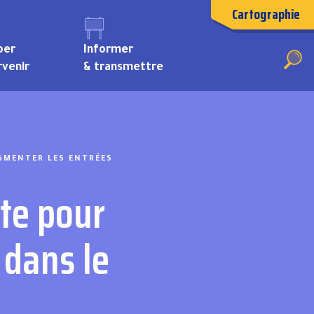
Cartographie
per
Informer
rvenir
& transmettre
Travaux d’entretien et de réparation
GMENTER LES ENTRÉES
ste pour
 dans le