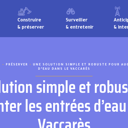
Construire
Surveiller
Antici
& préserver
& entretenir
& inte
S
-
PRÉSERVER
-
UNE SOLUTION SIMPLE ET ROBUSTE POUR AU
D’EAU DANS LE VACCARÈS
ution simple et robu
er les entrées d’eau
Vaccarès