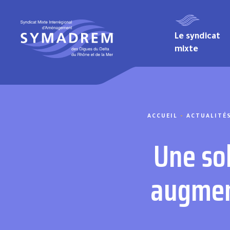
Aller au contenu
Le syndicat
mixte
Ouvrages traversants et batardeaux
ACCUEIL
-
ACTUALITÉ
Une sol
augment