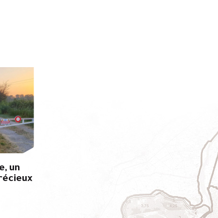
e, un
récieux