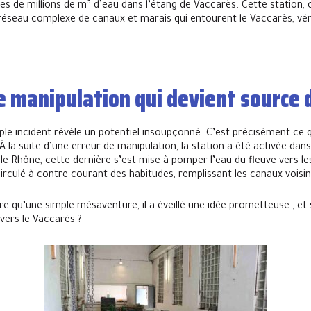
3
nes de millions de m
d’eau dans l’étang de Vaccarès. Cette statio
n réseau complexe de canaux et marais qui entourent le Vaccarès, vé
e manipulation qui devient source 
mple incident révèle un potentiel insoupçonné. C’est précisément ce qu
À la suite d’une erreur de manipulation, la station a été activée dans
 le Rhône, cette dernière s’est mise à pomper l’eau du fleuve vers 
circulé à contre-courant des habitudes, remplissant les canaux voisin
être qu’une simple mésaventure, il a éveillé une idée prometteuse ; et 
vers le Vaccarès ?