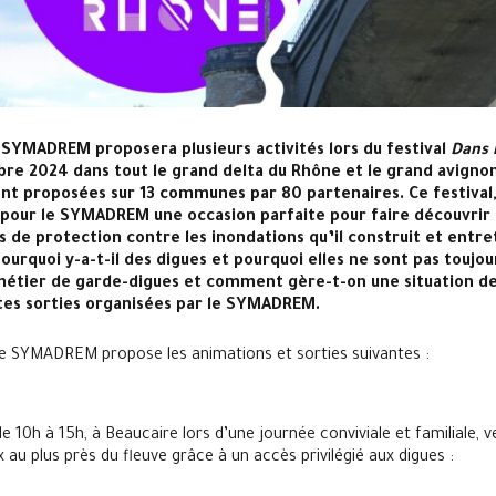
 SYMADREM proposera plusieurs activités lors du festival
Dans 
bre 2024 dans tout le grand delta du Rhône et le grand avignon.
nt proposées sur 13 communes par 80 partenaires. Ce festival,
 pour le SYMADREM une occasion parfaite pour faire découvrir 
s de protection contre les inondations qu’il construit et entret
urquoi y-a-t-il des digues et pourquoi elles ne sont pas toujou
 métier de garde-digues et comment gère-t-on une situation de 
ntes sorties organisées par le SYMADREM.
 le SYMADREM propose les animations et sorties suivantes :
 10h à 15h, à Beaucaire lors d’une journée conviviale et familiale, v
 au plus près du fleuve grâce à un accès privilégié aux digues :