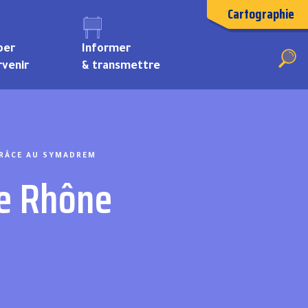
Cartographie
per
Informer
rvenir
& transmettre
Travaux d’entretien et de réparation
GRÂCE AU SYMADREM
le Rhône