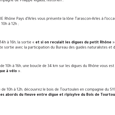
agné de Philippe Rigaud, historien ;
E Rhône Pays d’Arles vous présente la lône Tarascon-Arles à l’occas
 10h à 12h ;
14h à 16h, la sortie «
et si on reculait les digues du petit Rhône
» 
ortie avec la participation du Bureau des guides naturalistes et d’
 de 10h à 16h, une boucle de 34 km sur les digues du Rhône vous est
gue à vélo
».
 de 10h à 12h, découvrez le bois de Tourtoulen en compagnie du S
es abords du fleuve entre digue et ripisylve du Bois de Tourto