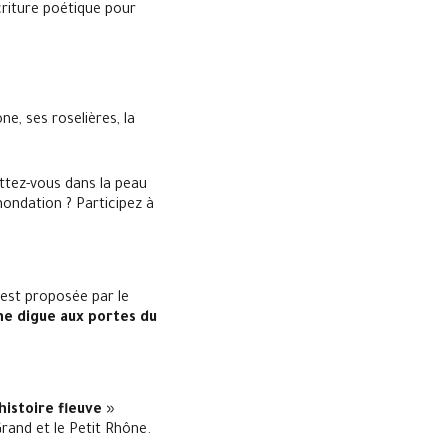
écriture poétique pour
e, ses roselières, la
ettez-vous dans la peau
nondation ? Participez à
 est proposée par le
ne digue aux portes du
histoire fleuve
»
Grand et le Petit Rhône.