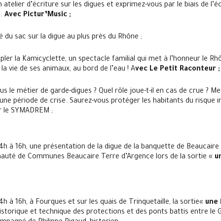
 atelier d’écriture sur les digues et exprimez-vous par le biais de l’
.
Avec Pictur’Music ;
é du sac sur la digue au plus près du Rhône ;
er la Kamicyclette, un spectacle familial qui met à l’honneur le Rhôn
la vie de ses animaux, au bord de l’eau ! A
vec Le Petit Raconteur ;
s le métier de garde-digues ? Quel rôle joue-t-il en cas de crue ? M
 une période de crise. Saurez-vous protéger les habitants du risque i
ar le SYMADREM ;
14h à 16h, une présentation de la digue de la banquette de Beaucaire
té de Communes Beaucaire Terre d’Argence lors de la sortie «
u
4h à 16h, à Fourques et sur les quais de Trinquetaille, la sortie«
une 
historique et technique des protections et des ponts battis entre le 